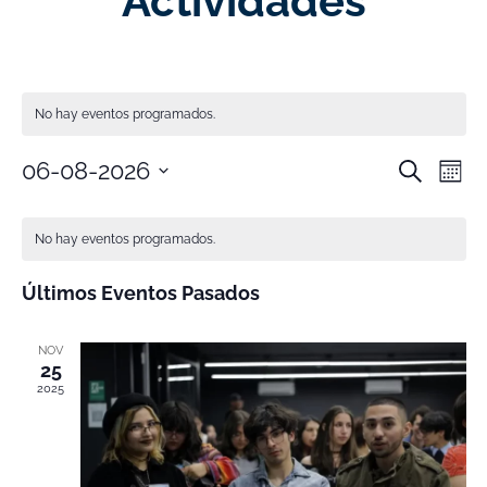
Actividades
No hay eventos programados.
Nave
Na
06-08-2026
Buscar
Mes
Selecciona
de
de
la
Calendario
fecha.
vi
No hay eventos programados.
búsq
de
de
y
Últimos Eventos Pasados
Eventos
Ev
vistas
NOV
25
de
2025
Event