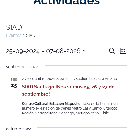
Actividades
SIAD
Eventos
SIAD
Nave
Na
25-09-2024
 - 
07-08-2026
Buscar
Lista
Selecciona
de
de
la
fecha.
septiembre 2024
vi
búsq
de
25 septiembre, 2024 @ 09:30
-
27 septiembre, 2024 @ 14:30
MIÉ
y
25
SIAD Santiago ¡Nos vemos 25, 26 y 27 de
Ev
septiembre!
vistas
Centro Cultural Estación Mapocho
Plaza de la Cultura sin
de
número ex estación de trenes Metro Cal y Canto, 8320000,
Región Metropolitana, Santiago, Metropolitana, Chile
Event
octubre 2024