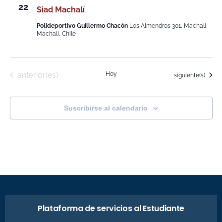
22
Siad Machalí
Polideportivo Guillermo Chacón
Los Almendros 301, Machalí,
Machalí, Chile
Eventos
anterior(es)
Hoy
Eventos
siguiente(s)
Suscribirse al calendario