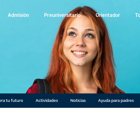
Admisión
Preuniversitario
Orientador
To
ra tu futuro
Actividades
Noticias
Ayuda para padres