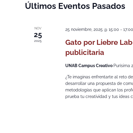
Calendario
Últimos Eventos Pasados
de
Eventos
NOV
25 noviembre, 2025 @ 15:00
-
17:0
25
Gato por Liebre Lab
2025
publicitaria
UNAB Campus Creativo
Purísima 
¿Te imaginas enfrentarte al reto d
desarrollar una propuesta de comun
metodologías que aplican los profe
prueba tu creatividad y tus ideas c