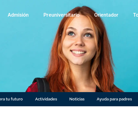
Admisión
Preuniversitario
Orientador
To
ra tu futuro
Actividades
Noticias
Ayuda para padres