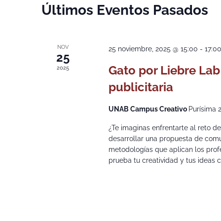
Calendario
Últimos Eventos Pasados
de
Eventos
NOV
25 noviembre, 2025 @ 15:00
-
17:0
25
Gato por Liebre Lab
2025
publicitaria
UNAB Campus Creativo
Purísima 
¿Te imaginas enfrentarte al reto d
desarrollar una propuesta de comun
metodologías que aplican los profe
prueba tu creatividad y tus ideas c