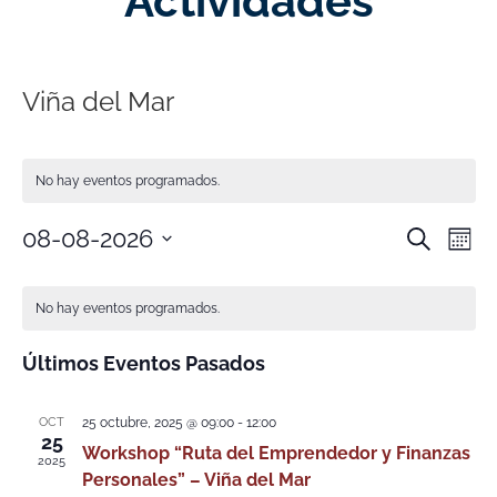
Actividades
Viña del Mar
No hay eventos programados.
Nave
Na
08-08-2026
Buscar
Mes
Selecciona
de
de
la
Calendario
fecha.
vi
No hay eventos programados.
búsq
de
de
y
Últimos Eventos Pasados
Eventos
Ev
vistas
OCT
25 octubre, 2025 @ 09:00
-
12:00
25
de
Workshop “Ruta del Emprendedor y Finanzas
2025
Personales” – Viña del Mar
Event