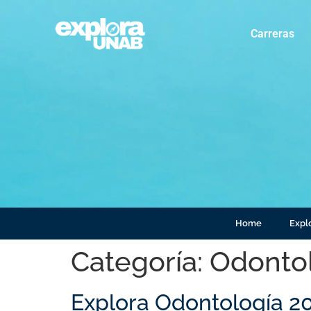
Carreras
Home
Explo
Categoría:
Odonto
Explora Odontología 2