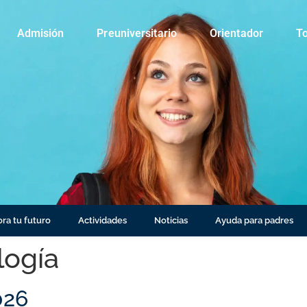
Admisión
Preuniversitario
Orientador
To
ra tu futuro
Actividades
Noticias
Ayuda para padres
logía
026