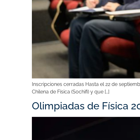
Inscripciones cerradas Hasta el 22 de septiembr
Chilena de Física (Sochifi) y que […]
Olimpiadas de Física 2