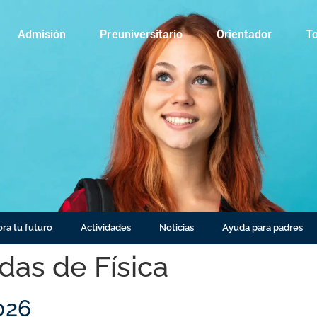
Admisión
Preuniversitario
Orientador
To
ra tu futuro
Actividades
Noticias
Ayuda para padres
das de Física
026