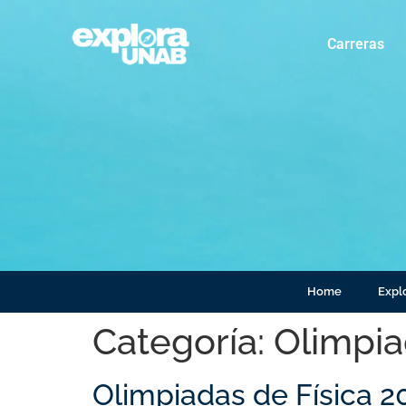
Carreras
Home
Explo
Categoría:
Olimpia
Olimpiadas de Física 2