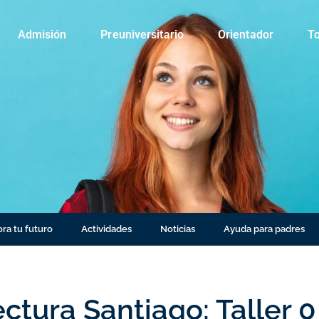
Admisión
Preuniversitario
Orientador
To
ra tu futuro
Actividades
Noticias
Ayuda para padres
ctura Santiago: Taller