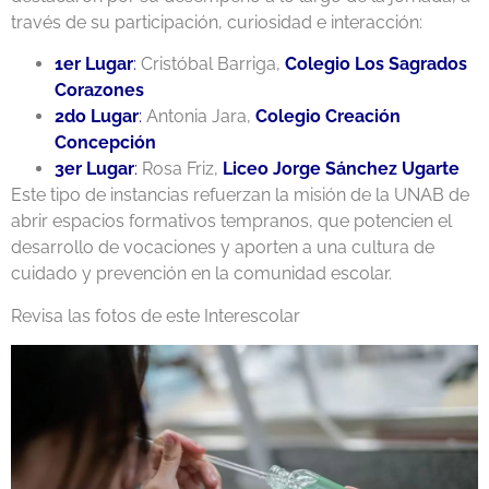
través de su participación, curiosidad e interacción:
1er Lugar
:
Cristóbal Barriga,
Colegio Los Sagrados
Corazones
2do Lugar
:
Antonia Jara,
Colegio Creación
Concepción
3er Lugar
:
Rosa Friz,
Liceo Jorge Sánchez Ugarte
Este tipo de instancias refuerzan la misión de la UNAB de
abrir espacios formativos tempranos, que potencien el
desarrollo de vocaciones y aporten a una cultura de
cuidado y prevención en la comunidad escolar.
Revisa las fotos de este Interescolar