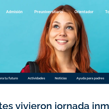
Admisión
Preuniversitario
Orientador
To
ra tu futuro
Actividades
Noticias
Ayuda para padres
es vivieron jornada inm