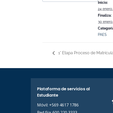
Inicio:
24 enero
Finaliza:
30 enero
Categorí
PAES
1° Etapa Proceso de Matrícul