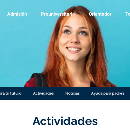
Admisión
Preuniversitario
Orientador
To
ra tu futuro
Actividades
Noticias
Ayuda para padres
Actividades