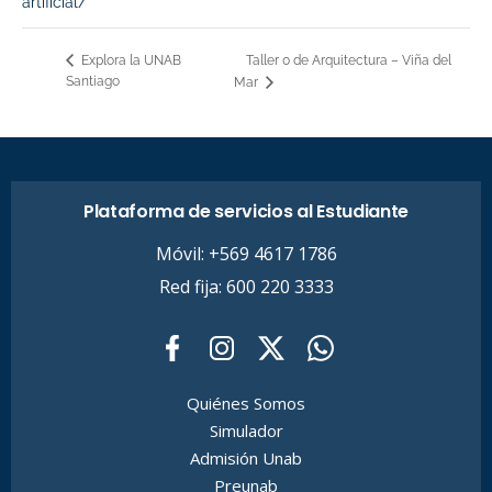
artificial/
Taller 0 de Arquitectura – Viña del
Explora la UNAB
Santiago
Mar