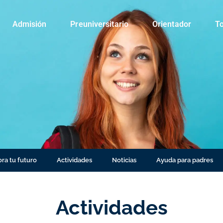
Admisión
Preuniversitario
Orientador
To
ra tu futuro
Actividades
Noticias
Ayuda para padres
Actividades