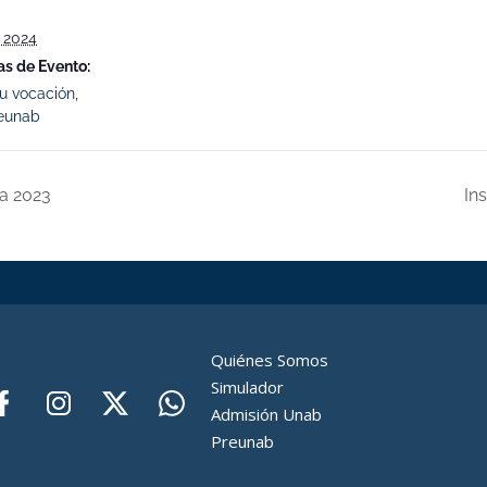
, 2024
as de Evento:
tu vocación
,
eunab
la 2023
In