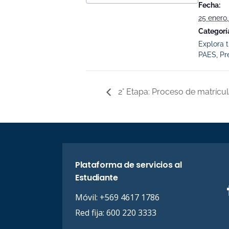
Fecha:
25 enero
Categorí
Explora 
PAES
,
Pr
2° Etapa: Proceso de matrícu