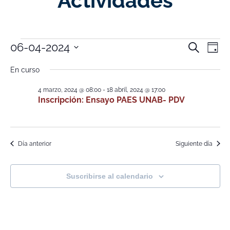
Actividades
Nave
Na
06-04-2024
Buscar
Día
Selecciona
de
de
la
En curso
fecha.
vi
búsq
4 marzo, 2024 @ 08:00
-
18 abril, 2024 @ 17:00
de
Inscripción: Ensayo PAES UNAB- PDV
y
Ev
vistas
de
Día anterior
Siguiente día
Event
Suscribirse al calendario