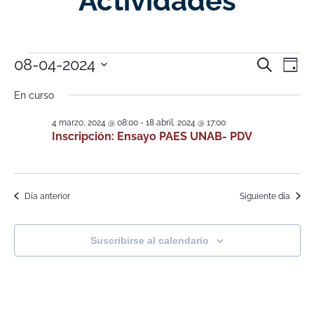
Actividades
Nave
Na
08-04-2024
Buscar
Día
Selecciona
de
de
la
En curso
fecha.
vi
búsq
4 marzo, 2024 @ 08:00
-
18 abril, 2024 @ 17:00
de
Inscripción: Ensayo PAES UNAB- PDV
y
Ev
vistas
de
Día anterior
Siguiente día
Event
Suscribirse al calendario