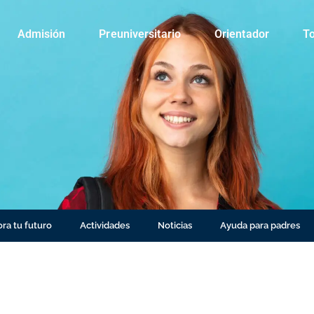
Admisión
Preuniversitario
Orientador
To
ra tu futuro
Actividades
Noticias
Ayuda para padres