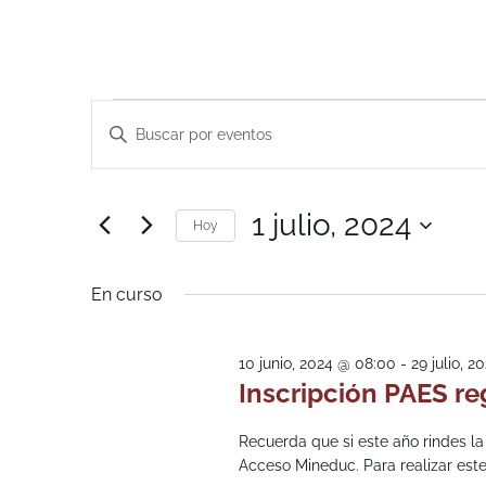
Navegación
Introduce
la
de
palabra
clave.
Busca
búsqueda
Eventos
1 julio, 2024
para
Hoy
y
la
Selecciona
palabra
la
vistas
clave.
fecha.
En curso
de
Eventos
10 junio, 2024 @ 08:00
-
29 julio, 2
Inscripción PAES re
Recuerda que si este año rindes la
Acceso Mineduc. Para realizar este 