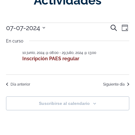
Actividades
Nave
Na
07-07-2024
Buscar
Día
Selecciona
de
de
la
En curso
fecha.
vi
búsq
10 junio, 2024 @ 08:00
-
29 julio, 2024 @ 13:00
de
Inscripción PAES regular
y
Ev
vistas
de
Día anterior
Siguiente día
Event
Suscribirse al calendario