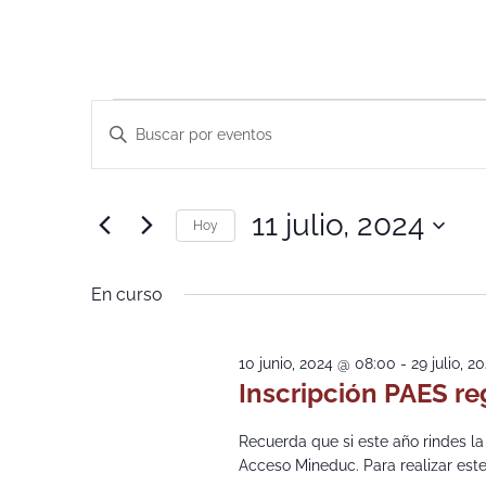
Navegación
Introduce
la
de
palabra
clave.
Busca
búsqueda
Eventos
11 julio, 2024
para
Hoy
y
la
Selecciona
palabra
la
vistas
clave.
fecha.
En curso
de
Eventos
10 junio, 2024 @ 08:00
-
29 julio, 2
Inscripción PAES re
Recuerda que si este año rindes la
Acceso Mineduc. Para realizar este 