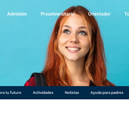
Admisión
Preuniversitario
Orientador
To
ra tu futuro
Actividades
Noticias
Ayuda para padres