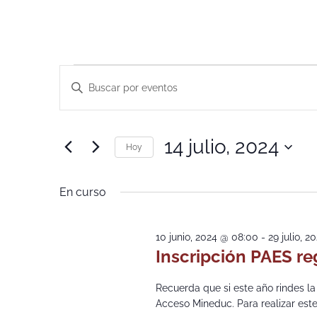
Navegación
Introduce
la
de
palabra
clave.
Busca
búsqueda
Eventos
14 julio, 2024
para
Hoy
y
la
Selecciona
palabra
la
vistas
clave.
fecha.
En curso
de
Eventos
10 junio, 2024 @ 08:00
-
29 julio, 2
Inscripción PAES re
Recuerda que si este año rindes la
Acceso Mineduc. Para realizar este 