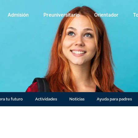
Admisión
Preuniversitario
Orientador
To
ra tu futuro
Actividades
Noticias
Ayuda para padres