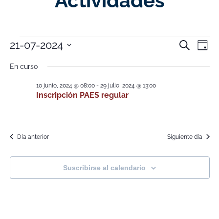
Actividades
Nave
Na
21-07-2024
Buscar
Día
Selecciona
de
de
la
En curso
fecha.
vi
búsq
10 junio, 2024 @ 08:00
-
29 julio, 2024 @ 13:00
de
Inscripción PAES regular
y
Ev
vistas
de
Día anterior
Siguiente día
Event
Suscribirse al calendario