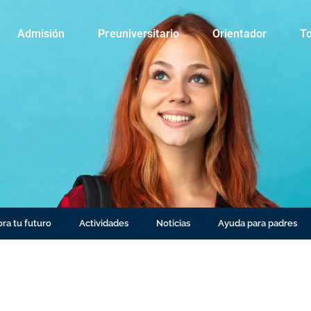
Admisión
Preuniversitario
Orientador
To
ra tu futuro
Actividades
Noticias
Ayuda para padres