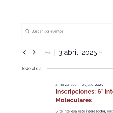
Navegación
Introduce
la
de
palabra
clave.
Busca
búsqueda
Eventos
3 abril, 2025
para
Hoy
y
la
Selecciona
palabra
la
vistas
clave.
fecha.
Todo el día
de
Eventos
4 marzo, 2025
-
25 julio, 2025
Inscripciones: 6° In
Moleculares
Si te interesa este interescolar, e