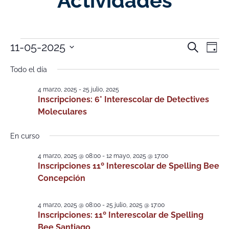
Actividades
Nave
Na
11-05-2025
Buscar
Día
Selecciona
de
de
la
Todo el día
fecha.
vi
búsq
4 marzo, 2025
-
25 julio, 2025
de
Inscripciones: 6° Interescolar de Detectives
y
Moleculares
Ev
vistas
En curso
de
4 marzo, 2025 @ 08:00
-
12 mayo, 2025 @ 17:00
Event
Inscripciones 11º Interescolar de Spelling Bee
Concepción
4 marzo, 2025 @ 08:00
-
25 julio, 2025 @ 17:00
Inscripciones: 11º Interescolar de Spelling
Bee Santiago