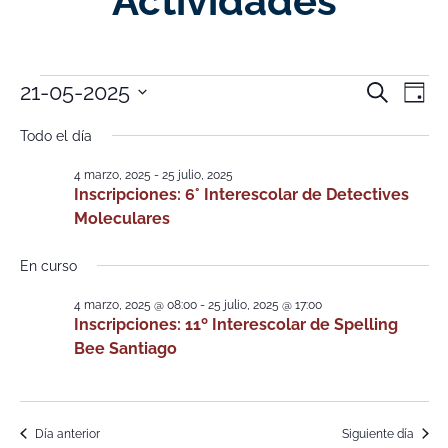
Actividades
Nave
Na
21-05-2025
Buscar
Día
Selecciona
de
de
la
Todo el día
fecha.
vi
búsq
4 marzo, 2025
-
25 julio, 2025
de
Inscripciones: 6° Interescolar de Detectives
y
Moleculares
Ev
vistas
En curso
de
4 marzo, 2025 @ 08:00
-
25 julio, 2025 @ 17:00
Event
Inscripciones: 11º Interescolar de Spelling
Bee Santiago
Día anterior
Siguiente día