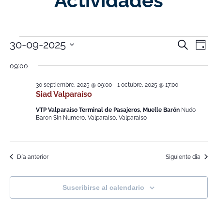
Actividades
Nave
Na
30-09-2025
Buscar
Día
Selecciona
de
de
la
09:00
fecha.
vi
búsq
30 septiembre, 2025 @ 09:00
-
1 octubre, 2025 @ 17:00
de
Siad Valparaíso
y
Ev
VTP Valparaíso Terminal de Pasajeros, Muelle Barón
Nudo
vistas
Baron Sin Numero, Valparaíso, Valparaíso
de
Event
Día anterior
Siguiente día
Suscribirse al calendario