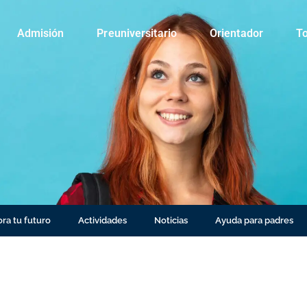
Admisión
Preuniversitario
Orientador
To
ra tu futuro
Actividades
Noticias
Ayuda para padres