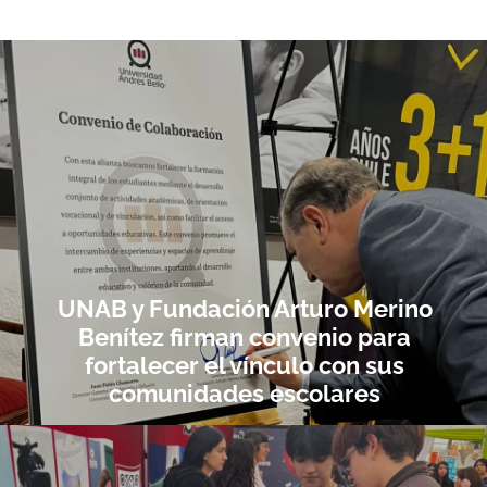
UNAB y Fundación Arturo Merino
Benítez firman convenio para
fortalecer el vínculo con sus
comunidades escolares