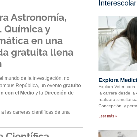
Interescola
ra Astronomía,
a, Química y
ática en una
da gratuita llena
n
 el mundo de la investigación, no
Explora Medic
Campus República, un evento
gratuito
Explora Veterinaria
ón con el Medio
y la
Dirección de
la carrera desde la 
realizará simultáne
Concepción, y permi
a las carreras científicas de una
Leer más »
 Científica