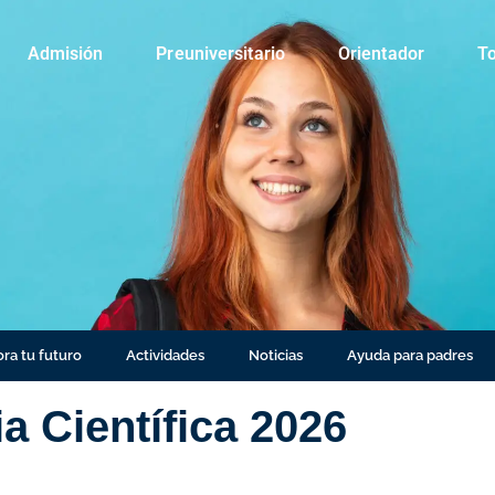
Admisión
Preuniversitario
Orientador
To
ra tu futuro
Actividades
Noticias
Ayuda para padres
ia Científica 2026