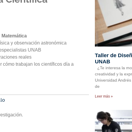
y Matemática
física y observación astronómica
 especialistas UNAB
Taller de Diseñ
raciones reales
UNAB
 cómo trabajan los científicos día a
¿Te interesa la moda
creatividad y la exp
Universidad Andrés Be
de
Leer más »
llo
vestigación.