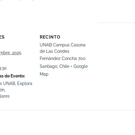
ES
RECINTO
UNAB Campus Casona
de Las Condes
embre, 2025
Fernández Concha 700
Santiago
,
Chile
+ Google
3:30
Map
as de Evento:
la UNAB
,
Explora
ión
,
lares