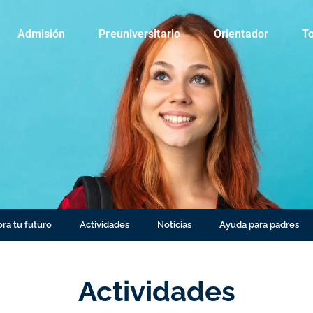
Admisión
Preuniversitario
Orientador
To
ra tu futuro
Actividades
Noticias
Ayuda para padres
Actividades