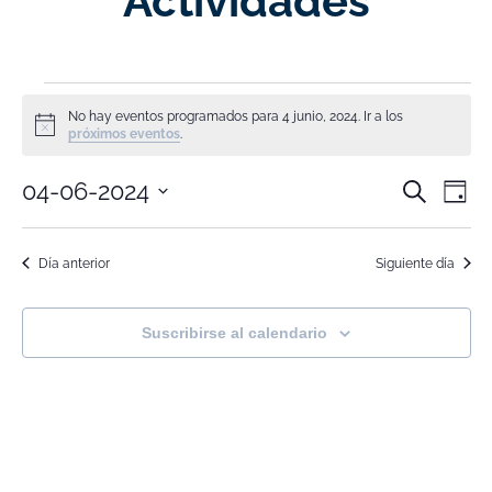
Actividades
No hay eventos programados para 4 junio, 2024. Ir a los
Aviso
próximos eventos
.
Nave
Na
04-06-2024
Buscar
Día
Selecciona
de
de
la
fecha.
vi
Día anterior
Siguiente día
búsq
de
y
Ev
Suscribirse al calendario
vistas
de
Event