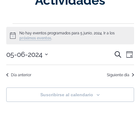
Actividades
No hay eventos programados para 5 junio, 2024. Ir a los
Aviso
próximos eventos
.
Nave
Na
05-06-2024
Buscar
Día
Selecciona
de
de
la
fecha.
vi
Día anterior
Siguiente día
búsq
de
y
Ev
Suscribirse al calendario
vistas
de
Event