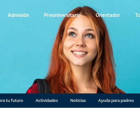
Admisión
Preuniversitario
Orientador
To
ra tu futuro
Actividades
Noticias
Ayuda para padres