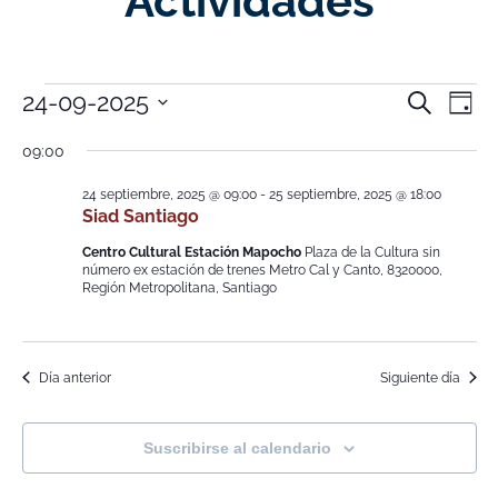
Actividades
Nave
Na
24-09-2025
Buscar
Día
Selecciona
de
de
la
09:00
fecha.
vi
búsq
24 septiembre, 2025 @ 09:00
-
25 septiembre, 2025 @ 18:00
de
Siad Santiago
y
Ev
Centro Cultural Estación Mapocho
Plaza de la Cultura sin
vistas
número ex estación de trenes Metro Cal y Canto, 8320000,
Región Metropolitana, Santiago
de
Event
Día anterior
Siguiente día
Suscribirse al calendario