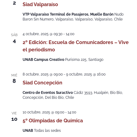
2
Siad Valparaíso
VTP Valparaíso Terminal de Pasajeros, Muelle Barón
Nudo
Baron Sin Numero, Valparaíso, Valparaíso, Valparaíso, Chile
4 octubre, 2025 @ 09:30
-
14:00
SÁB
4
2º Edición: Escuela de Comunicadores – Vive
el periodismo
UNAB Campus Creativo
Purísima 225, Santiago
8 octubre, 2025 @ 09:00
-
9 octubre, 2025 @ 16:00
MIÉ
8
Siad Concepción
Centro de Eventos Suractivo
Cádiz 3593, Hualpén, Bío Bío,
Concepción, Del Bío Bío, Chile
10 octubre, 2025 @ 09:00
-
14:00
VIE
10
5º Olimpiadas de Química
UNAB
Todas las sedes