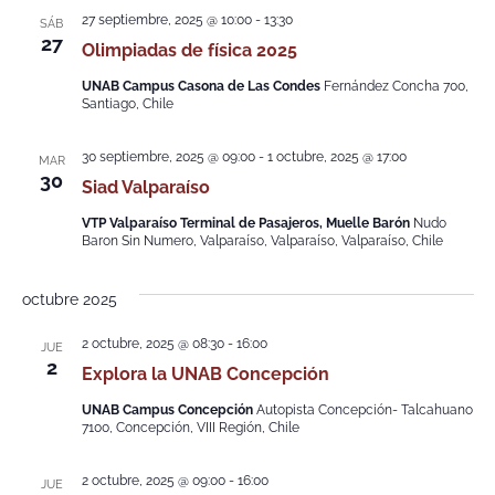
27 septiembre, 2025 @ 10:00
-
13:30
SÁB
27
Olimpiadas de física 2025
UNAB Campus Casona de Las Condes
Fernández Concha 700,
Santiago, Chile
30 septiembre, 2025 @ 09:00
-
1 octubre, 2025 @ 17:00
MAR
30
Siad Valparaíso
VTP Valparaíso Terminal de Pasajeros, Muelle Barón
Nudo
Baron Sin Numero, Valparaíso, Valparaíso, Valparaíso, Chile
octubre 2025
2 octubre, 2025 @ 08:30
-
16:00
JUE
2
Explora la UNAB Concepción
UNAB Campus Concepción
Autopista Concepción- Talcahuano
7100, Concepción, VIII Región, Chile
2 octubre, 2025 @ 09:00
-
16:00
JUE