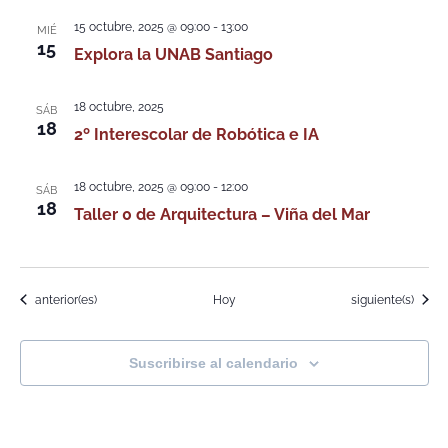
15 octubre, 2025 @ 09:00
-
13:00
MIÉ
15
Explora la UNAB Santiago
18 octubre, 2025
SÁB
18
2º Interescolar de Robótica e IA
18 octubre, 2025 @ 09:00
-
12:00
SÁB
18
Taller 0 de Arquitectura – Viña del Mar
Eventos
Eventos
anterior(es)
Hoy
siguiente(s)
Suscribirse al calendario