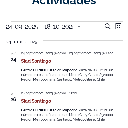
Actividades
Nave
Na
24-09-2025
 - 
18-10-2025
Buscar
Lista
Selecciona
de
de
la
fecha.
septiembre 2025
vi
búsq
de
24 septiembre, 2025 @ 09:00
-
25 septiembre, 2025 @ 18:00
MIÉ
y
24
Siad Santiago
Ev
vistas
Centro Cultural Estación Mapocho
Plaza de la Cultura sin
número ex estación de trenes Metro Cal y Canto, 8320000,
de
Región Metropolitana, Santiago, Metropolitana, Chile
Event
26 septiembre, 2025 @ 09:00
-
17:00
VIE
26
Siad Santiago
Centro Cultural Estación Mapocho
Plaza de la Cultura sin
número ex estación de trenes Metro Cal y Canto, 8320000,
Región Metropolitana, Santiago, Metropolitana, Chile