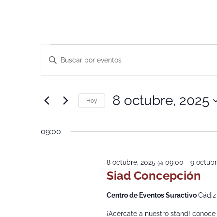
Navegación
Introduce
la
de
palabra
clave.
Busca
búsqueda
Eventos
8 octubre, 2025
para
Hoy
y
la
Selecciona
palabra
la
vistas
clave.
fecha.
09:00
de
Eventos
8 octubre, 2025 @ 09:00
-
9 octubr
Siad Concepción
Centro de Eventos Suractivo
Cádiz
¡Acércate a nuestro stand! conoce