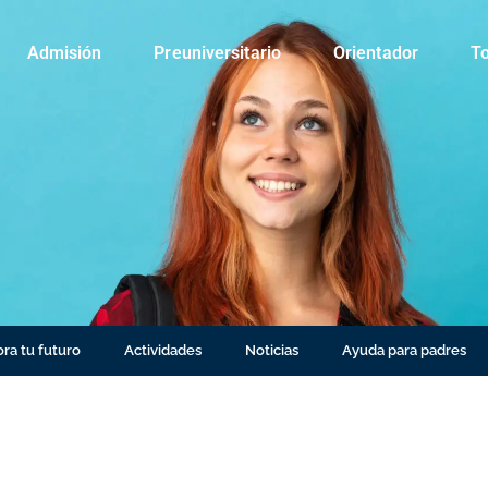
Admisión
Preuniversitario
Orientador
To
ra tu futuro
Actividades
Noticias
Ayuda para padres