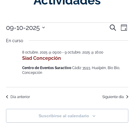
Actividades
Nave
Na
09-10-2025
Buscar
Día
Selecciona
de
de
la
En curso
fecha.
vi
búsq
8 octubre, 2025 @ 09:00
-
9 octubre, 2025 @ 16:00
de
Siad Concepción
y
Ev
Centro de Eventos Suractivo
Cádiz 3593, Hualpén, Bío Bío,
vistas
Concepción
de
Event
Día anterior
Siguiente día
Suscribirse al calendario