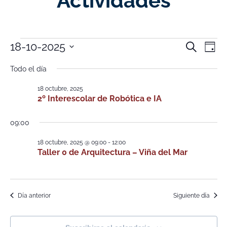
Actividades
Nave
Na
18-10-2025
Buscar
Día
Selecciona
de
de
la
Todo el día
fecha.
vi
búsq
18 octubre, 2025
de
2º Interescolar de Robótica e IA
y
Ev
vistas
09:00
de
18 octubre, 2025 @ 09:00
-
12:00
Taller 0 de Arquitectura – Viña del Mar
Event
Día anterior
Siguiente día