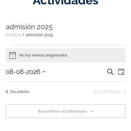
Actividades
admisión 2025
Eventos
admisión 2025
No hay eventos programados.
Aviso
Nave
Na
08-08-2026
Buscar
Día
Selecciona
de
de
la
fecha.
vi
Siguiente día
búsq
Día anterior
de
y
Ev
Suscribirse al calendario
vistas
de