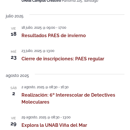
UNAB Campus Creativo
Purísima 225, Santiago
julio 2025
18 julio, 2025 @ 09:00
-
17:00
VIE
18
Resultados PAES de invierno
23 julio, 2025 @ 13:00
MIÉ
23
Cierre de inscripciones: PAES regular
agosto 2025
2 agosto, 2025 @ 08:30
-
16:30
SÁB
2
Realización: 6º Interescolar de Detectives
Moleculares
29 agosto, 2025 @ 08:30
-
13:00
VIE
29
Explora la UNAB Viña del Mar