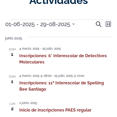
Actividades
Nave
Na
01-06-2025
 - 
29-08-2025
Buscar
Lista
Selecciona
de
de
la
fecha.
junio 2025
vi
búsq
de
4 marzo, 2025
-
25 julio, 2025
DOM
y
1
Inscripciones: 6° Interescolar de Detectives
Ev
Moleculares
vistas
de
4 marzo, 2025 @ 08:00
-
25 julio, 2025 @ 17:00
DOM
1
Event
Inscripciones: 11º Interescolar de Spelling
Bee Santiago
2 junio, 2025
LUN
2
Inicio de inscripciones PAES regular