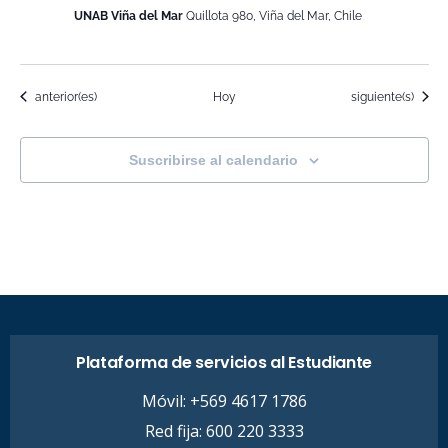
UNAB Viña del Mar
Quillota 980, Viña del Mar, Chile
Eventos
Eventos
anterior(es)
Hoy
siguiente(s)
Suscribirse al calendario