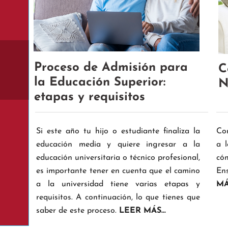
Proceso de Admisión para
C
la Educación Superior:
N
etapas y requisitos
Si este año tu hijo o estudiante finaliza la
Co
educación media y quiere ingresar a la
a 
educación universitaria o técnico profesional,
có
es importante tener en cuenta que el camino
En
a la universidad tiene varias etapas y
MÁS
requisitos. A continuación, lo que tienes que
saber de este proceso.
LEER MÁS...