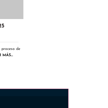
25
l proceso de
 MÁS...