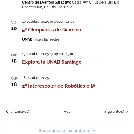
Centro de Eventos Suractivo
Cádiz 3593, Hualpén, Bío Bío,
Concepción, Del Bío Bío, Chile
10 octubre, 2025 @ 09:00
-
14:00
VIE
10
5º Olimpiadas de Química
UNAB
Todas las sedes
15 octubre, 2025 @ 09:00
-
13:00
MIÉ
15
Explora la UNAB Santiago
18 octubre, 2025
SÁB
18
2º Interescolar de Robótica e IA
Eventos
Eventos
anterior(es)
Hoy
siguiente(s)
Suscribirse al calendario