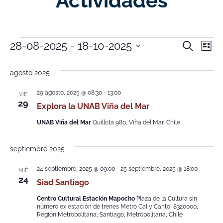
Actividades
Nave
Na
28-08-2025
 - 
18-10-2025
Buscar
Lista
Selecciona
de
de
la
fecha.
agosto 2025
vi
búsq
de
29 agosto, 2025 @ 08:30
-
13:00
VIE
y
29
Explora la UNAB Viña del Mar
Ev
vistas
UNAB Viña del Mar
Quillota 980, Viña del Mar, Chile
de
septiembre 2025
Event
24 septiembre, 2025 @ 09:00
-
25 septiembre, 2025 @ 18:00
MIÉ
24
Siad Santiago
Centro Cultural Estación Mapocho
Plaza de la Cultura sin
número ex estación de trenes Metro Cal y Canto, 8320000,
Región Metropolitana, Santiago, Metropolitana, Chile