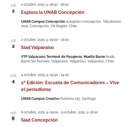
2 octubre, 2025 @ 08:30
-
16:00
JUE
2
Explora la UNAB Concepción
UNAB Campus Concepción
Autopista Concepción- Talcahuano
7100, Concepción, VIII Región, Chile
2 octubre, 2025 @ 09:00
-
16:00
JUE
2
Siad Valparaíso
VTP Valparaíso Terminal de Pasajeros, Muelle Barón
Nudo
Baron Sin Numero, Valparaíso, Valparaíso, Valparaíso, Chile
4 octubre, 2025 @ 09:30
-
14:00
SÁB
4
2º Edición: Escuela de Comunicadores – Vive
el periodismo
UNAB Campus Creativo
Purísima 225, Santiago
8 octubre, 2025 @ 09:00
-
9 octubre, 2025 @ 16:00
MIÉ
8
Siad Concepción