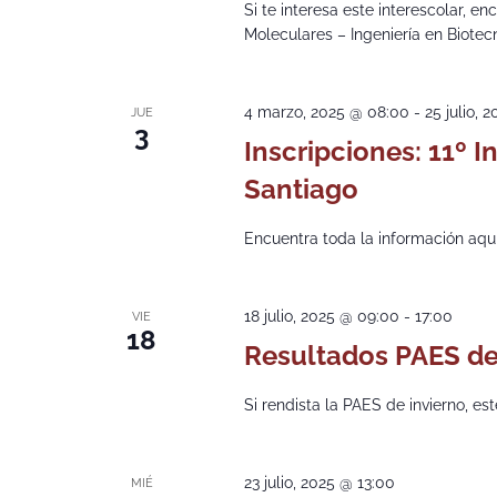
Si te interesa este interescolar, e
Moleculares – Ingeniería en Biotec
4 marzo, 2025 @ 08:00
-
25 julio, 
JUE
3
Inscripciones: 11º I
Santiago
Encuentra toda la información aquí
18 julio, 2025 @ 09:00
-
17:00
VIE
18
Resultados PAES de
Si rendista la PAES de invierno, est
23 julio, 2025 @ 13:00
MIÉ