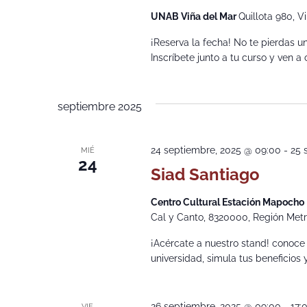
UNAB Viña del Mar
Quillota 980, V
¡Reserva la fecha! No te pierdas un
Inscríbete junto a tu curso y ven 
septiembre 2025
24 septiembre, 2025 @ 09:00
-
25 
MIÉ
24
Siad Santiago
Centro Cultural Estación Mapocho
Cal y Canto, 8320000, Región Metro
¡Acércate a nuestro stand! conoce
universidad, simula tus beneficios
26 septiembre, 2025 @ 09:00
-
17:
VIE