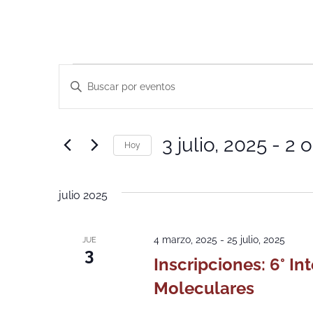
Navegación
Introduce
la
de
palabra
clave.
Busca
búsqueda
Eventos
3 julio, 2025
 - 
2 o
para
Hoy
y
la
Selecciona
palabra
la
vistas
clave.
fecha.
julio 2025
de
Eventos
4 marzo, 2025
-
25 julio, 2025
JUE
3
Inscripciones: 6° In
Moleculares