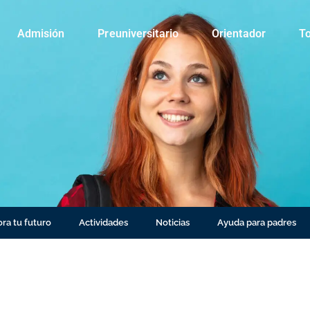
Admisión
Preuniversitario
Orientador
To
ra tu futuro
Actividades
Noticias
Ayuda para padres